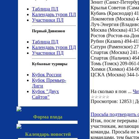
Зенит (Санкт-Петербу
Крылья Советов (Сама
Таблица ПЛ
Кубань (Краснодар) 41
Календарь туров ПЛ
Локомотив (Москва) 
Участники ПЛ
Луч-Энергия (Владивост
Москва (Москва) 413-
Первый Дивизион
Ростов (Ростов-на-До
Рубин (Казань) 494-
Таблица ПД
Сатурн (Раменское) 
Календарь туров ПД
Спартак (Москва) 241-1
Участники ПД
Спартак (Нальчик) 464
Томь (Томск) 209-061-0
Кубковые турниры
Химки (Химки) 434-0
Кубок России
ЦСКА (Москва) 344-
Кубок Премьер-
Лиги
Кубок "Двух
На сколько я пон
...
Чи
Сайтов"
Просмотров:
12853
|
Д
Просьба подтвердить 
Форма входа
Итак, после перерыва
участникам, желающим
команды. Просьба не м
Календарь новостей
командами, тем быстр