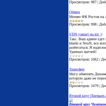
Просмотров:
987
|
Доб
Обмен
Меняю ФК Ростов на 
Просмотров:
998
|
Доб
STiN узжает на юг :)
Такс. Ваш админ едет н
kharlo и NeoN, все воп
разбегаться. Я надесюь
Удачных матчей!
Просмотров:
1062
|
До
Трансфер
Могу обменять Динамо 
которую даже не пере
Просмотров:
1079
|
До
Второй круг Премьер
Второй круг Чемпион