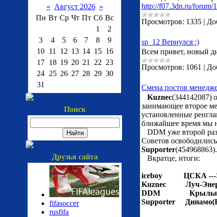
http://f07.3dn.ru/forum/
«
Август 2026
»
Пн
Вт
Ср
Чт
Пт
Сб
Вс
Просмотров:
1335
|
До
1
2
3
4
5
6
7
8
9
sp_12 Вернулся :)
10
11
12
13
14
15
16
Всем привет, новый д
17
18
19
20
21
22
23
Просмотров:
1061
|
До
24
25
26
27
28
29
30
31
Смена постов менедж
Kuznec
(344142087)
занимающее второе мес
Поиск
установленные ренгла
ближайшее время мы н
DDM уже второй раз 
Советов освободились
Supporter
(454968863).
Друзья сайта
Вкратце, итоги:
iceboy ЦСКА ---
Kuznec Луч-Энерг
DDM Крылья Сов
Supporter Динамо(Б
fifasoccer
rusfifa