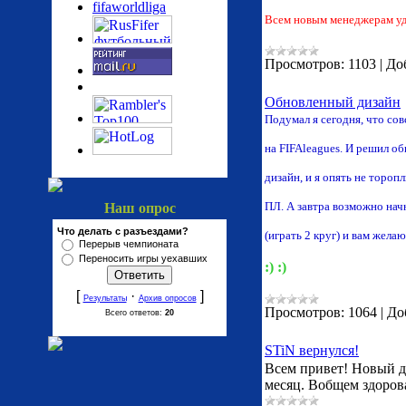
fifaworldliga
Всем новым менеджерам уда
Просмотров:
1103
|
До
Обновленный дизайн
Подумал я сегодня, что сов
на FIFAleagues. И решил о
дизайн, и я опять не торо
ПЛ. А завтра возможно начн
Наш опрос
Что делать с разъездами?
(играть 2 круг) и вам желаю
Перерыв чемпионата
Переносить игры уехавших
:) :)
[
·
]
Результаты
Архив опросов
Просмотров:
1064
|
До
Всего ответов:
20
STiN вернулся!
Всем привет! Новый ди
месяц. Вобщем здорова