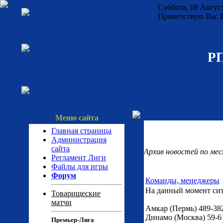
Суббота, 08 Август
Приветствую Вас
РП
Меню сайта
Главная страница
Администрация
сайта
Архив новостей по мес
Регламент Лиги
Файлы для игры
Форум
Команды, менеджеры
На данный момент сит
Товарищеские
матчи
Амкар (Пермь) 489-3
Динамо (Москва) 59-61
Премьер-Лига